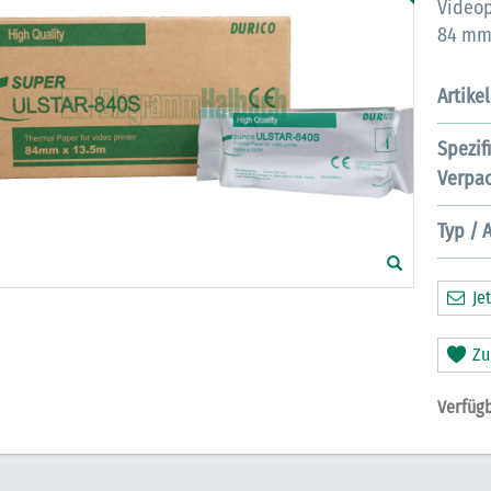
Videop
84 mm 
Artike
Spezif
Verpac
Typ / 
Jet
Zu
Verfügb