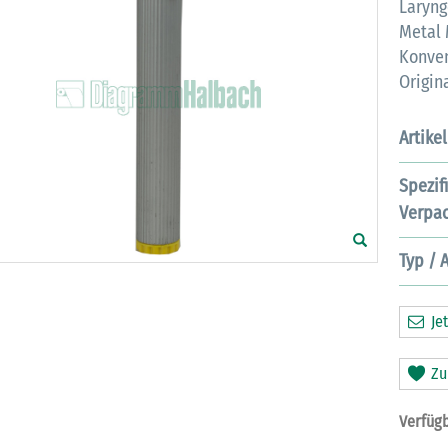
Laryng
Metal 
Konven
Origi
Artike
Spezif
Verpac
Typ / 
Jet
Zu
Verfügb