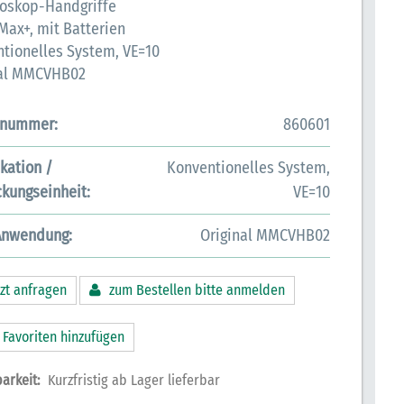
oskop-Handgriffe
Max+, mit Batterien
tionelles System, VE=10
nal MMCVHB02
lnummer:
860601
ikation /
Konventionelles System,
kungseinheit:
VE=10
Anwendung:
Original MMCVHB02
zt anfragen
zum Bestellen bitte anmelden
 Favoriten hinzufügen
arkeit:
Kurzfristig ab Lager lieferbar