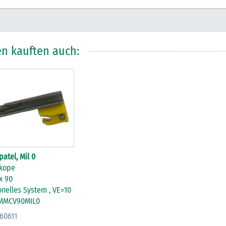
n kauften auch:
atel, Mil 0
kope
x 90
nelles System , VE=10
 MMCV90MIL0
860611