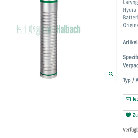
Laryng
Hydra 
Batter
Origin
Artike
Spezif
Verpac
Typ / 
Jet
Zu
Verfügb