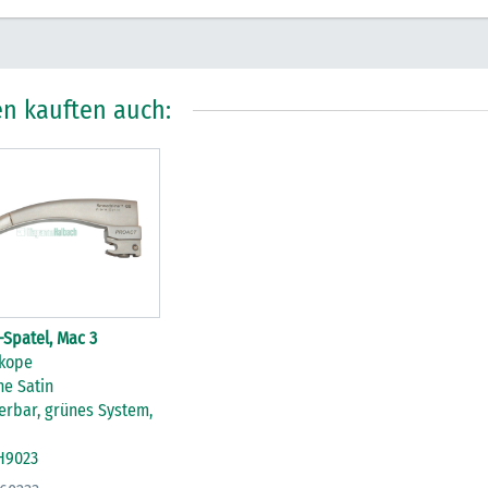
n kauften auch:
Spatel, Mac 3
kope
ne Satin
erbar, grünes System,
 H9023