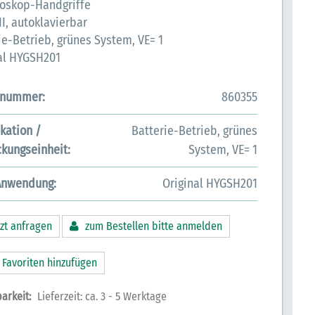
oskop-Handgriffe
II, autoklavierbar
ie-Betrieb, grünes System, VE= 1
al HYGSH201
lnummer:
860355
ikation /
Batterie-Betrieb, grünes
kungseinheit:
System, VE= 1
Anwendung:
Original HYGSH201
zt anfragen
zum Bestellen bitte anmelden
 Favoriten hinzufügen
arkeit:
Lieferzeit: ca. 3 - 5 Werktage